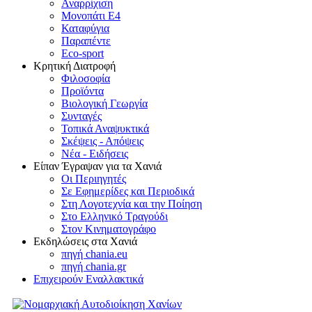
Αναρρίχιση
Μονοπάτι Ε4
Καταφύγια
Παραπέντε
Eco-sport
Κρητική Διατροφή
Φιλοσοφία
Προϊόντα
Βιολογική Γεωργία
Συνταγές
Τοπικά Αναψυκτικά
Σκέψεις - Απόψεις
Νέα - Ειδήσεις
Είπαν Έγραψαν για τα Χανιά
Οι Περιηγητές
Σε Εφημερίδες και Περιοδικά
Στη Λογοτεχνία και την Ποίηση
Στο Ελληνικό Τραγούδι
Στον Κινηματογράφο
Εκδηλώσεις στα Χανιά
πηγή chania.eu
πηγή chania.gr
Επιχειρούν Εναλλακτικά