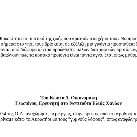
ωπότητα τα μυστικά της ζωής που κρατούν στα χέρια τους. Να προσφέ
σήμερα στο νησί τους βρίσκεται σε εξέλιξη μια γιγάντια προσπάθει
νονται από διάφορα κέντρα προώθησης άλλων διατροφικών προτύπων, 
βαιώνουν πως τα κρητικά προϊόντα είναι πάντα αγνά, έτσι όπως μάθαμ
Του Κώστα Δ. Οικονομάκη
Γεωπόνου, Ερευνητή στο Ινστιτούτο Ελιάς Χανίων
534 της Ο.Α. αναχώρησε, περιέργως, στην ώρα της από το αεροδρόμιο 
ρίναμε κάτω το Ακρωτήρι με τους "γυμνούς λόφους", όπως αναφώνησ