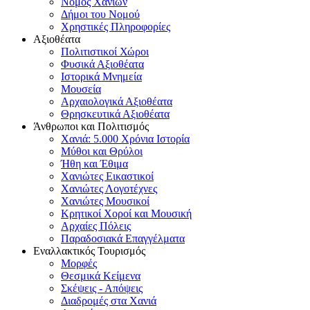
Νομός Χανίων
Δήμοι του Νομού
Χρηστικές Πληροφορίες
Αξιοθέατα
Πολιτιστικοί Χώροι
Φυσικά Αξιοθέατα
Ιστορικά Μνημεία
Μουσεία
Αρχαιολογικά Αξιοθέατα
Θρησκευτικά Αξιοθέατα
Άνθρωποι και Πολιτισμός
Χανιά: 5.000 Χρόνια Ιστορία
Μύθοι και Θρύλοι
Ήθη και Έθιμα
Χανιώτες Εικαστικοί
Χανιώτες Λογοτέχνες
Χανιώτες Μουσικοί
Κρητικοί Χοροί και Μουσική
Αρχαίες Πόλεις
Παραδοσιακά Επαγγέλματα
Εναλλακτικός Τουρισμός
Μορφές
Θεσμικά Κείμενα
Σκέψεις - Απόψεις
Διαδρομές στα Χανιά