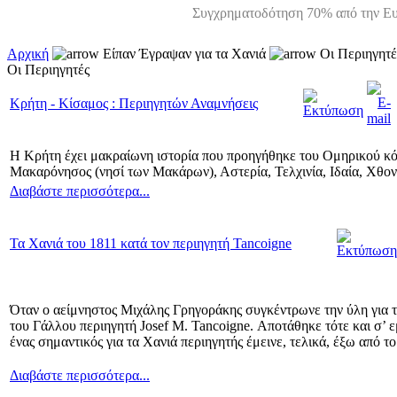
Συγχρηματοδότηση 70% από την Ευ
Αρχική
Είπαν Έγραψαν για τα Χανιά
Οι Περιηγητέ
Οι Περιηγητές
Κρήτη - Κίσαμος : Περιηγητών Αναμνήσεις
Η Κρήτη έχει μακραίωνη ιστορία που προηγήθηκε του Ομηρικού κόσ
Μακαρόνησος (νησί των Μακάρων), Αστερία, Τελχινία, Ιδαία, Χθονί
Διαβάστε περισσότερα...
Τα Χανιά του 1811 κατά τον περιηγητή Tancoigne
Όταν ο αείμνηστος Μιχάλης Γρηγοράκης συγκέντρωνε την ύλη για το 
του Γάλλου περιηγητή Josef M. Tancoigne. Αποτάθηκε τότε και σ’ ε
ένας σημαντικός για τα Χανιά περιηγητής έμεινε, τελικά, έξω από 
Διαβάστε περισσότερα...