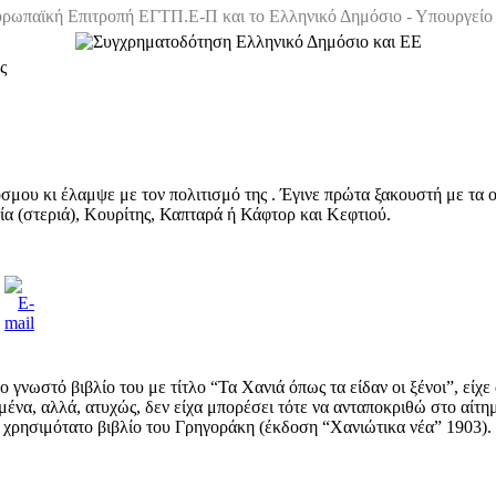
ρωπαϊκή Επιτροπή ΕΓΤΠ.Ε-Π και το Ελληνικό Δημόσιο - Υπουργείο 
ς
μου κι έλαμψε με τον πολιτισμό της . Έγινε πρώτα ξακουστή με τα ο
α (στεριά), Κουρίτης, Καπταρά ή Κάφτορ και Κεφτιού.
γνωστό βιβλίο του με τίτλο “Τα Χανιά όπως τα είδαν οι ξένοι”, είχε
μένα, αλλά, ατυχώς, δεν είχα μπορέσει τότε να ανταποκριθώ στο αίτη
το χρησιμότατο βιβλίο του Γρηγοράκη (έκδοση “Χανιώτικα νέα” 1903).