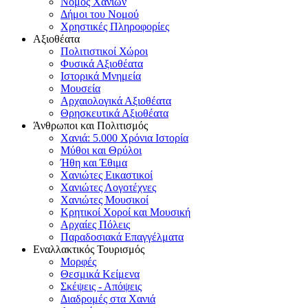
Νομός Χανίων
Δήμοι του Νομού
Χρηστικές Πληροφορίες
Αξιοθέατα
Πολιτιστικοί Χώροι
Φυσικά Αξιοθέατα
Ιστορικά Μνημεία
Μουσεία
Αρχαιολογικά Αξιοθέατα
Θρησκευτικά Αξιοθέατα
Άνθρωποι και Πολιτισμός
Χανιά: 5.000 Χρόνια Ιστορία
Μύθοι και Θρύλοι
Ήθη και Έθιμα
Χανιώτες Εικαστικοί
Χανιώτες Λογοτέχνες
Χανιώτες Μουσικοί
Κρητικοί Χοροί και Μουσική
Αρχαίες Πόλεις
Παραδοσιακά Επαγγέλματα
Εναλλακτικός Τουρισμός
Μορφές
Θεσμικά Κείμενα
Σκέψεις - Απόψεις
Διαδρομές στα Χανιά