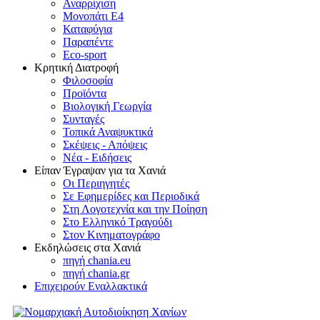
Αναρρίχιση
Μονοπάτι Ε4
Καταφύγια
Παραπέντε
Eco-sport
Κρητική Διατροφή
Φιλοσοφία
Προϊόντα
Βιολογική Γεωργία
Συνταγές
Τοπικά Αναψυκτικά
Σκέψεις - Απόψεις
Νέα - Ειδήσεις
Είπαν Έγραψαν για τα Χανιά
Οι Περιηγητές
Σε Εφημερίδες και Περιοδικά
Στη Λογοτεχνία και την Ποίηση
Στο Ελληνικό Τραγούδι
Στον Κινηματογράφο
Εκδηλώσεις στα Χανιά
πηγή chania.eu
πηγή chania.gr
Επιχειρούν Εναλλακτικά