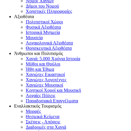
Νομός Χανίων
Δήμοι του Νομού
Χρηστικές Πληροφορίες
Αξιοθέατα
Πολιτιστικοί Χώροι
Φυσικά Αξιοθέατα
Ιστορικά Μνημεία
Μουσεία
Αρχαιολογικά Αξιοθέατα
Θρησκευτικά Αξιοθέατα
Άνθρωποι και Πολιτισμός
Χανιά: 5.000 Χρόνια Ιστορία
Μύθοι και Θρύλοι
Ήθη και Έθιμα
Χανιώτες Εικαστικοί
Χανιώτες Λογοτέχνες
Χανιώτες Μουσικοί
Κρητικοί Χοροί και Μουσική
Αρχαίες Πόλεις
Παραδοσιακά Επαγγέλματα
Εναλλακτικός Τουρισμός
Μορφές
Θεσμικά Κείμενα
Σκέψεις - Απόψεις
Διαδρομές στα Χανιά