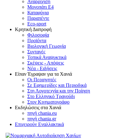
Αναρρίχιση
Μονοπάτι Ε4
Καταφύγια
Παραπέντε
Eco-sport
Κρητική Διατροφή
Φιλοσοφία
Προϊόντα
Βιολογική Γεωργία
Συνταγές
Τοπικά Αναψυκτικά
Σκέψεις - Απόψεις
Νέα - Ειδήσεις
Είπαν Έγραψαν για τα Χανιά
Οι Περιηγητές
Σε Εφημερίδες και Περιοδικά
Στη Λογοτεχνία και την Ποίηση
Στο Ελληνικό Τραγούδι
Στον Κινηματογράφο
Εκδηλώσεις στα Χανιά
πηγή chania.eu
πηγή chania.gr
Επιχειρούν Εναλλακτικά