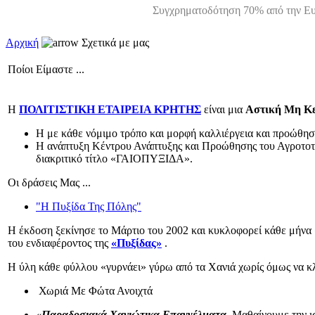
Συγχρηματοδότηση 70% από την Ευ
Αρχική
Σχετικά με μας
Ποίοι Είμαστε ...
Η
ΠΟΛΙΤΙΣΤΙΚΗ ΕΤΑΙΡΕΙΑ ΚΡΗΤΗΣ
είναι μια
Αστική Μη Κε
Η με κάθε νόμιμο τρόπο και μορφή καλλιέργεια και προώθησ
H ανάπτυξη Κέντρου Ανάπτυξης και Προώθησης του Αγροτοτου
διακριτικό τίτλο «ΓΑΙΟΠΥΞΙΔΑ».
Οι δράσεις Μας ...
"Η Πυξίδα Της Πόλης"
Η έκδοση ξεκίνησε το Μάρτιο του 2002 και κυκλοφορεί κάθε μήνα
του ενδιαφέροντος της
«Πυξίδας»
.
Η ύλη κάθε φύλλου «γυρνάει» γύρω από τα Χανιά χωρίς όμως να κλε
Χωριά Με Φώτα Ανοιχτά
«Παραδοσιακά Χανιώτικα Επαγγέλματα.
Μαθαίνουμε την ισ