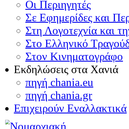
Οι Περιηγητές
Σε Εφημερίδες και Πε
Στη Λογοτεχνία και τ
Στο Ελληνικό Τραγούδ
Στον Κινηματογράφο
Εκδηλώσεις στα Χανιά
πηγή chania.eu
πηγή chania.gr
Επιχειρούν Εναλλακτικά