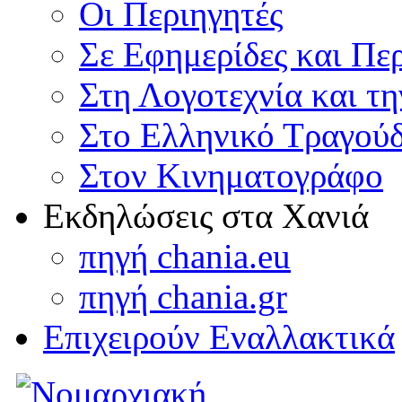
Οι Περιηγητές
Σε Εφημερίδες και Πε
Στη Λογοτεχνία και τ
Στο Ελληνικό Τραγούδ
Στον Κινηματογράφο
Εκδηλώσεις στα Χανιά
πηγή chania.eu
πηγή chania.gr
Επιχειρούν Εναλλακτικά