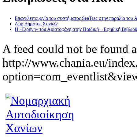
Επαναλειτουργία του συστήματος SeaTrac στην παραλία του 
App Δημότης Χανίων
Η «Ειρήνη» του Αριστοφάνη στην Παιδική – Εφηβική Βιβλιοθ
A feed could not be found a
http://www.chania.eu/index
option=com_eventlist&vie