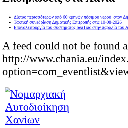
Δίκτυο περισσότερων από 60 κρηνών πόσιμου νερού στον Δ
Τακτική συνεδρίαση Δημοτικής Επιτροπής στις 10-08-2026
Επαναλειτουργία του συστήματος SeaTrac στην παραλία του 
A feed could not be found a
http://www.chania.eu/index
option=com_eventlist&vie