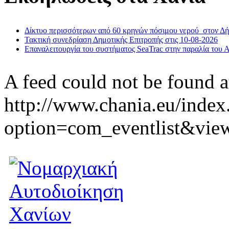
Δίκτυο περισσότερων από 60 κρηνών πόσιμου νερού στον Δ
Τακτική συνεδρίαση Δημοτικής Επιτροπής στις 10-08-2026
Επαναλειτουργία του συστήματος SeaTrac στην παραλία του 
A feed could not be found a
http://www.chania.eu/index
option=com_eventlist&vie