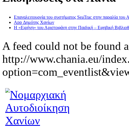
Επαναλειτουργία του συστήματος SeaTrac στην παραλία του 
App Δημότης Χανίων
Η «Ειρήνη» του Αριστοφάνη στην Παιδική – Εφηβική Βιβλιοθ
A feed could not be found a
http://www.chania.eu/index
option=com_eventlist&vie