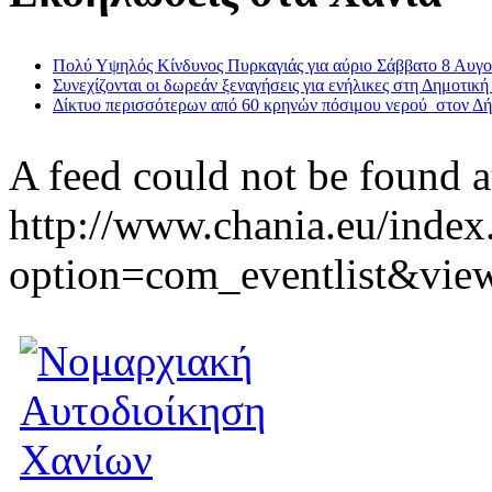
Πολύ Υψηλός Κίνδυνος Πυρκαγιάς για αύριο Σάββατο 8 Αυγ
Συνεχίζονται οι δωρεάν ξεναγήσεις για ενήλικες στη Δημοτική
Δίκτυο περισσότερων από 60 κρηνών πόσιμου νερού στον Δ
A feed could not be found a
http://www.chania.eu/index
option=com_eventlist&vie