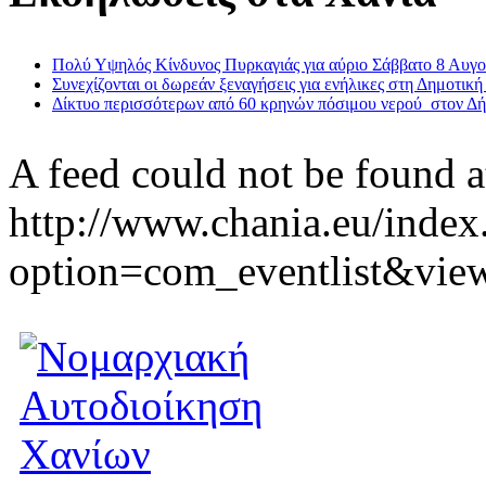
Πολύ Υψηλός Κίνδυνος Πυρκαγιάς για αύριο Σάββατο 8 Αυγ
Συνεχίζονται οι δωρεάν ξεναγήσεις για ενήλικες στη Δημοτική
Δίκτυο περισσότερων από 60 κρηνών πόσιμου νερού στον Δ
A feed could not be found a
http://www.chania.eu/index
option=com_eventlist&vie