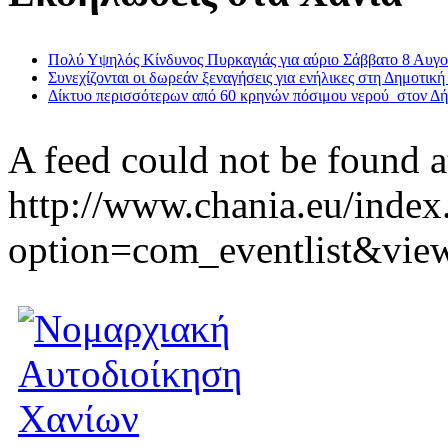
Πολύ Υψηλός Κίνδυνος Πυρκαγιάς για αύριο Σάββατο 8 Αυγ
Συνεχίζονται οι δωρεάν ξεναγήσεις για ενήλικες στη Δημοτική
Δίκτυο περισσότερων από 60 κρηνών πόσιμου νερού στον Δ
A feed could not be found a
http://www.chania.eu/index
option=com_eventlist&vie