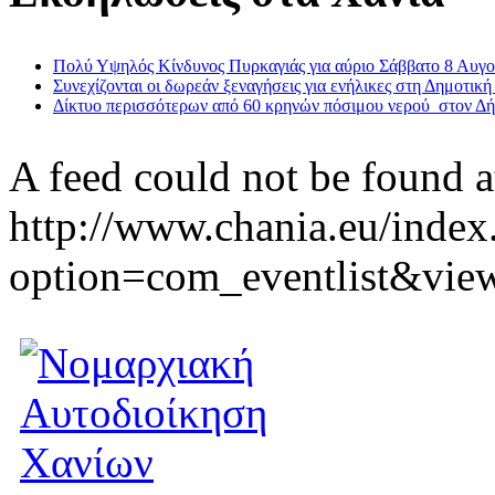
Πολύ Υψηλός Κίνδυνος Πυρκαγιάς για αύριο Σάββατο 8 Αυγ
Συνεχίζονται οι δωρεάν ξεναγήσεις για ενήλικες στη Δημοτική
Δίκτυο περισσότερων από 60 κρηνών πόσιμου νερού στον Δ
A feed could not be found a
http://www.chania.eu/index
option=com_eventlist&vie