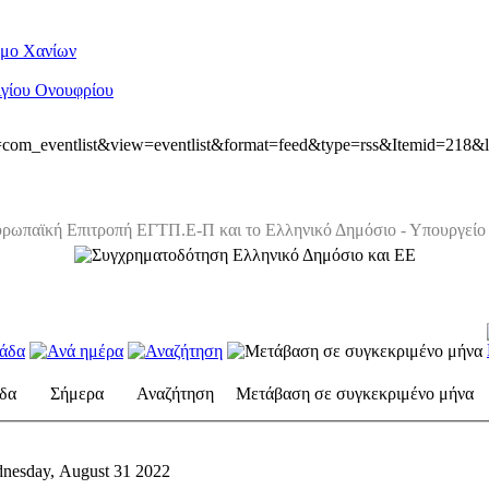
ήμο Χανίων
Αγίου Ονουφρίου
ion=com_eventlist&view=eventlist&format=feed&type=rss&Itemid=218&
ρωπαϊκή Επιτροπή ΕΓΤΠ.Ε-Π και το Ελληνικό Δημόσιο - Υπουργείο 
δα
Σήμερα
Αναζήτηση
Μετάβαση σε συγκεκριμένο μήνα
nesday, August 31 2022