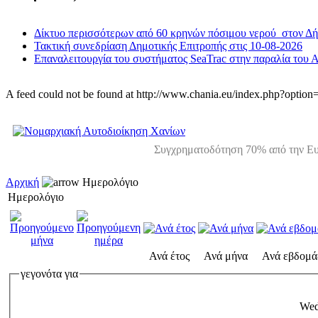
Δίκτυο περισσότερων από 60 κρηνών πόσιμου νερού στον Δ
Τακτική συνεδρίαση Δημοτικής Επιτροπής στις 10-08-2026
Επαναλειτουργία του συστήματος SeaTrac στην παραλία του 
A feed could not be found at http://www.chania.eu/index.php?opt
Συγχρηματοδότηση 70% από την Ευ
Αρχική
Ημερολόγιο
Ημερολόγιο
Ανά έτος
Ανά μήνα
Ανά εβδομά
γεγονότα για
Wed