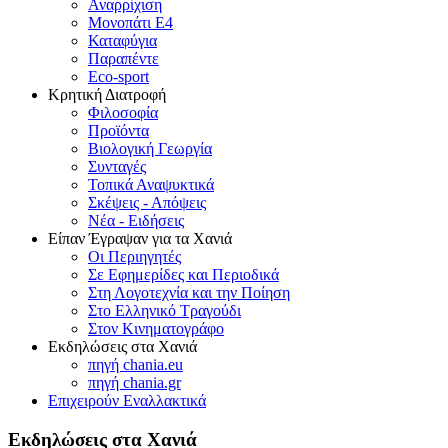
Αναρρίχιση
Μονοπάτι Ε4
Καταφύγια
Παραπέντε
Eco-sport
Κρητική Διατροφή
Φιλοσοφία
Προϊόντα
Βιολογική Γεωργία
Συνταγές
Τοπικά Αναψυκτικά
Σκέψεις - Απόψεις
Νέα - Ειδήσεις
Είπαν Έγραψαν για τα Χανιά
Οι Περιηγητές
Σε Εφημερίδες και Περιοδικά
Στη Λογοτεχνία και την Ποίηση
Στο Ελληνικό Τραγούδι
Στον Κινηματογράφο
Εκδηλώσεις στα Χανιά
πηγή chania.eu
πηγή chania.gr
Επιχειρούν Εναλλακτικά
Εκδηλώσεις στα Χανιά