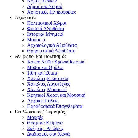
Νομός Χανίων
Δήμοι του Νομού
Χρηστικές Πληροφορίες
Αξιοθέατα
Πολιτιστικοί Χώροι
Φυσικά Αξιοθέατα
Ιστορικά Μνημεία
Μουσεία
Αρχαιολογικά Αξιοθέατα
Θρησκευτικά Αξιοθέατα
Άνθρωποι και Πολιτισμός
Χανιά: 5.000 Χρόνια Ιστορία
Μύθοι και Θρύλοι
Ήθη και Έθιμα
Χανιώτες Εικαστικοί
Χανιώτες Λογοτέχνες
Χανιώτες Μουσικοί
Κρητικοί Χοροί και Μουσική
Αρχαίες Πόλεις
Παραδοσιακά Επαγγέλματα
Εναλλακτικός Τουρισμός
Μορφές
Θεσμικά Κείμενα
Σκέψεις - Απόψεις
Διαδρομές στα Χανιά