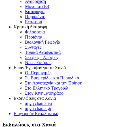
Αναρρίχιση
Μονοπάτι Ε4
Καταφύγια
Παραπέντε
Eco-sport
Κρητική Διατροφή
Φιλοσοφία
Προϊόντα
Βιολογική Γεωργία
Συνταγές
Τοπικά Αναψυκτικά
Σκέψεις - Απόψεις
Νέα - Ειδήσεις
Είπαν Έγραψαν για τα Χανιά
Οι Περιηγητές
Σε Εφημερίδες και Περιοδικά
Στη Λογοτεχνία και την Ποίηση
Στο Ελληνικό Τραγούδι
Στον Κινηματογράφο
Εκδηλώσεις στα Χανιά
πηγή chania.eu
πηγή chania.gr
Επιχειρούν Εναλλακτικά
Εκδηλώσεις στα Χανιά