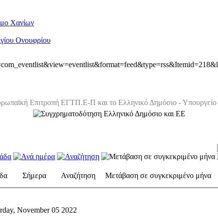
ήμο Χανίων
Αγίου Ονουφρίου
ion=com_eventlist&view=eventlist&format=feed&type=rss&Itemid=218&
ρωπαϊκή Επιτροπή ΕΓΤΠ.Ε-Π και το Ελληνικό Δημόσιο - Υπουργείο 
δα
Σήμερα
Αναζήτηση
Μετάβαση σε συγκεκριμένο μήνα
urday, November 05 2022