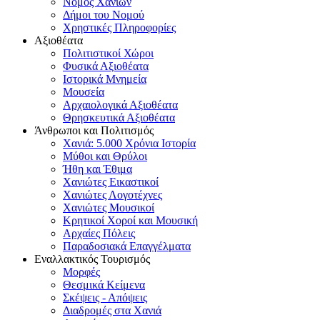
Νομός Χανίων
Δήμοι του Νομού
Χρηστικές Πληροφορίες
Αξιοθέατα
Πολιτιστικοί Χώροι
Φυσικά Αξιοθέατα
Ιστορικά Μνημεία
Μουσεία
Αρχαιολογικά Αξιοθέατα
Θρησκευτικά Αξιοθέατα
Άνθρωποι και Πολιτισμός
Χανιά: 5.000 Χρόνια Ιστορία
Μύθοι και Θρύλοι
Ήθη και Έθιμα
Χανιώτες Εικαστικοί
Χανιώτες Λογοτέχνες
Χανιώτες Μουσικοί
Κρητικοί Χοροί και Μουσική
Αρχαίες Πόλεις
Παραδοσιακά Επαγγέλματα
Εναλλακτικός Τουρισμός
Μορφές
Θεσμικά Κείμενα
Σκέψεις - Απόψεις
Διαδρομές στα Χανιά