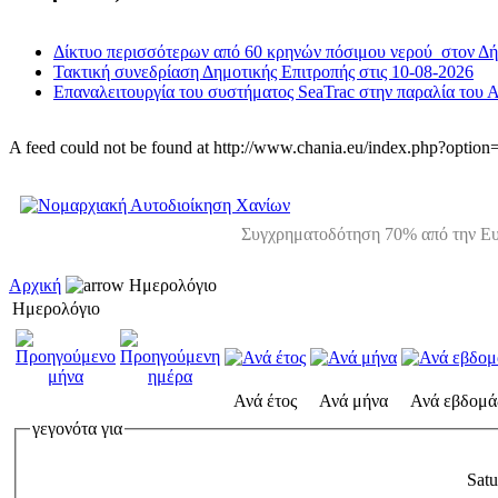
Δίκτυο περισσότερων από 60 κρηνών πόσιμου νερού στον Δ
Τακτική συνεδρίαση Δημοτικής Επιτροπής στις 10-08-2026
Επαναλειτουργία του συστήματος SeaTrac στην παραλία του 
A feed could not be found at http://www.chania.eu/index.php?opt
Συγχρηματοδότηση 70% από την Ευ
Αρχική
Ημερολόγιο
Ημερολόγιο
Ανά έτος
Ανά μήνα
Ανά εβδομά
γεγονότα για
Sat