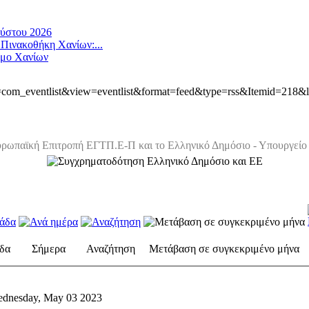
ούστου 2026
 Πινακοθήκη Χανίων:...
ήμο Χανίων
ion=com_eventlist&view=eventlist&format=feed&type=rss&Itemid=218&
ρωπαϊκή Επιτροπή ΕΓΤΠ.Ε-Π και το Ελληνικό Δημόσιο - Υπουργείο 
δα
Σήμερα
Αναζήτηση
Μετάβαση σε συγκεκριμένο μήνα
dnesday, May 03 2023