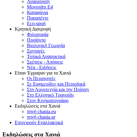
Αναρρίχιση
Μονοπάτι Ε4
Καταφύγια
Παραπέντε
Eco-sport
Κρητική Διατροφή
Φιλοσοφία
Προϊόντα
Βιολογική Γεωργία
Συνταγές
Τοπικά Αναψυκτικά
Σκέψεις - Απόψεις
Νέα - Ειδήσεις
Είπαν Έγραψαν για τα Χανιά
Οι Περιηγητές
Σε Εφημερίδες και Περιοδικά
Στη Λογοτεχνία και την Ποίηση
Στο Ελληνικό Τραγούδι
Στον Κινηματογράφο
Εκδηλώσεις στα Χανιά
πηγή chania.eu
πηγή chania.gr
Επιχειρούν Εναλλακτικά
Εκδηλώσεις στα Χανιά