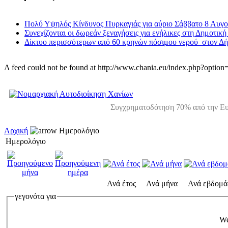
Πολύ Υψηλός Κίνδυνος Πυρκαγιάς για αύριο Σάββατο 8 Αυγ
Συνεχίζονται οι δωρεάν ξεναγήσεις για ενήλικες στη Δημοτική
Δίκτυο περισσότερων από 60 κρηνών πόσιμου νερού στον Δ
A feed could not be found at http://www.chania.eu/index.php?opt
Συγχρηματοδότηση 70% από την Ευ
Αρχική
Ημερολόγιο
Ημερολόγιο
Ανά έτος
Ανά μήνα
Ανά εβδομά
γεγονότα για
We