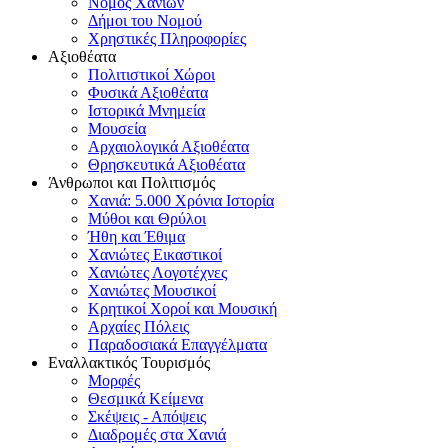
Νομός Χανίων
Δήμοι του Νομού
Χρηστικές Πληροφορίες
Αξιοθέατα
Πολιτιστικοί Χώροι
Φυσικά Αξιοθέατα
Ιστορικά Μνημεία
Μουσεία
Αρχαιολογικά Αξιοθέατα
Θρησκευτικά Αξιοθέατα
Άνθρωποι και Πολιτισμός
Χανιά: 5.000 Χρόνια Ιστορία
Μύθοι και Θρύλοι
Ήθη και Έθιμα
Χανιώτες Εικαστικοί
Χανιώτες Λογοτέχνες
Χανιώτες Μουσικοί
Κρητικοί Χοροί και Μουσική
Αρχαίες Πόλεις
Παραδοσιακά Επαγγέλματα
Εναλλακτικός Τουρισμός
Μορφές
Θεσμικά Κείμενα
Σκέψεις - Απόψεις
Διαδρομές στα Χανιά