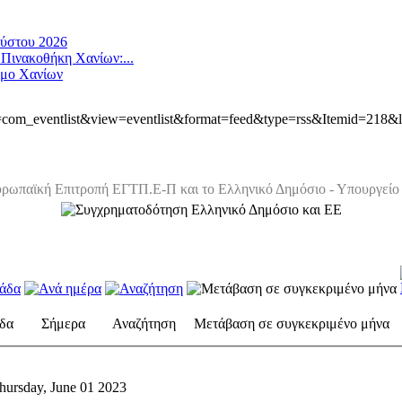
ούστου 2026
 Πινακοθήκη Χανίων:...
ήμο Χανίων
ion=com_eventlist&view=eventlist&format=feed&type=rss&Itemid=218&
ρωπαϊκή Επιτροπή ΕΓΤΠ.Ε-Π και το Ελληνικό Δημόσιο - Υπουργείο 
δα
Σήμερα
Αναζήτηση
Μετάβαση σε συγκεκριμένο μήνα
hursday, June 01 2023