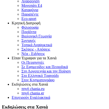
Αναρρίχιση
Μονοπάτι Ε4
Καταφύγια
Παραπέντε
Eco-sport
Κρητική Διατροφή
Φιλοσοφία
Προϊόντα
Βιολογική Γεωργία
Συνταγές
Τοπικά Αναψυκτικά
Σκέψεις - Απόψεις
Νέα - Ειδήσεις
Είπαν Έγραψαν για τα Χανιά
Οι Περιηγητές
Σε Εφημερίδες και Περιοδικά
Στη Λογοτεχνία και την Ποίηση
Στο Ελληνικό Τραγούδι
Στον Κινηματογράφο
Εκδηλώσεις στα Χανιά
πηγή chania.eu
πηγή chania.gr
Επιχειρούν Εναλλακτικά
Εκδηλώσεις στα Χανιά