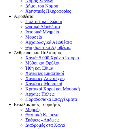
Νομός Χανίων
Δήμοι του Νομού
Χρηστικές Πληροφορίες
Αξιοθέατα
Πολιτιστικοί Χώροι
Φυσικά Αξιοθέατα
Ιστορικά Μνημεία
Μουσεία
Αρχαιολογικά Αξιοθέατα
Θρησκευτικά Αξιοθέατα
Άνθρωποι και Πολιτισμός
Χανιά: 5.000 Χρόνια Ιστορία
Μύθοι και Θρύλοι
Ήθη και Έθιμα
Χανιώτες Εικαστικοί
Χανιώτες Λογοτέχνες
Χανιώτες Μουσικοί
Κρητικοί Χοροί και Μουσική
Αρχαίες Πόλεις
Παραδοσιακά Επαγγέλματα
Εναλλακτικός Τουρισμός
Μορφές
Θεσμικά Κείμενα
Σκέψεις - Απόψεις
Διαδρομές στα Χανιά