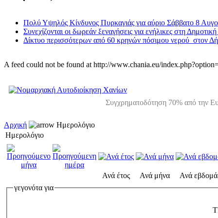
Πολύ Υψηλός Κίνδυνος Πυρκαγιάς για αύριο Σάββατο 8 Αυγ
Συνεχίζονται οι δωρεάν ξεναγήσεις για ενήλικες στη Δημοτική
Δίκτυο περισσότερων από 60 κρηνών πόσιμου νερού στον Δ
A feed could not be found at http://www.chania.eu/index.php?opt
Συγχρηματοδότηση 70% από την Ευ
Αρχική
Ημερολόγιο
Ημερολόγιο
Ανά έτος
Ανά μήνα
Ανά εβδομά
γεγονότα για
T