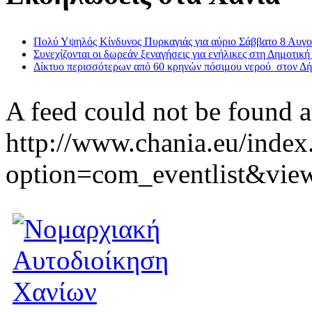
Πολύ Υψηλός Κίνδυνος Πυρκαγιάς για αύριο Σάββατο 8 Αυγ
Συνεχίζονται οι δωρεάν ξεναγήσεις για ενήλικες στη Δημοτική
Δίκτυο περισσότερων από 60 κρηνών πόσιμου νερού στον Δ
A feed could not be found a
http://www.chania.eu/index
option=com_eventlist&vie