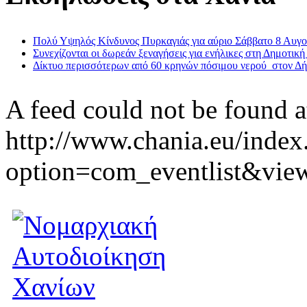
Πολύ Υψηλός Κίνδυνος Πυρκαγιάς για αύριο Σάββατο 8 Αυγ
Συνεχίζονται οι δωρεάν ξεναγήσεις για ενήλικες στη Δημοτική
Δίκτυο περισσότερων από 60 κρηνών πόσιμου νερού στον Δ
A feed could not be found a
http://www.chania.eu/index
option=com_eventlist&vie