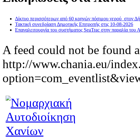
Δίκτυο περισσότερων από 60 κρηνών πόσιμου νερού στον Δ
Τακτική συνεδρίαση Δημοτικής Επιτροπής στις 10-08-2026
Επαναλειτουργία του συστήματος SeaTrac στην παραλία του 
A feed could not be found a
http://www.chania.eu/index
option=com_eventlist&vie