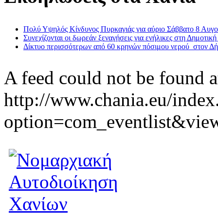
Πολύ Υψηλός Κίνδυνος Πυρκαγιάς για αύριο Σάββατο 8 Αυγ
Συνεχίζονται οι δωρεάν ξεναγήσεις για ενήλικες στη Δημοτική
Δίκτυο περισσότερων από 60 κρηνών πόσιμου νερού στον Δ
A feed could not be found a
http://www.chania.eu/index
option=com_eventlist&vie