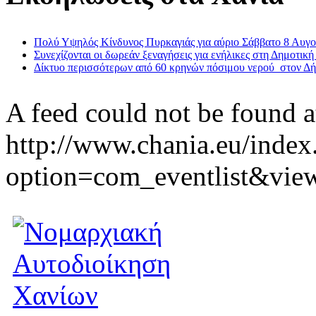
Πολύ Υψηλός Κίνδυνος Πυρκαγιάς για αύριο Σάββατο 8 Αυγ
Συνεχίζονται οι δωρεάν ξεναγήσεις για ενήλικες στη Δημοτική
Δίκτυο περισσότερων από 60 κρηνών πόσιμου νερού στον Δ
A feed could not be found a
http://www.chania.eu/index
option=com_eventlist&vie