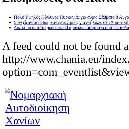
Πολύ Υψηλός Κίνδυνος Πυρκαγιάς για αύριο Σάββατο 8 Αυγ
Συνεχίζονται οι δωρεάν ξεναγήσεις για ενήλικες στη Δημοτική
Δίκτυο περισσότερων από 60 κρηνών πόσιμου νερού στον Δ
A feed could not be found a
http://www.chania.eu/index
option=com_eventlist&vie