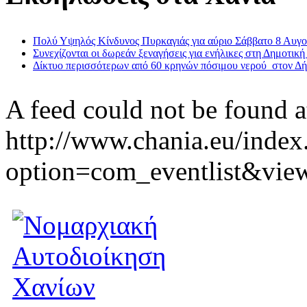
Πολύ Υψηλός Κίνδυνος Πυρκαγιάς για αύριο Σάββατο 8 Αυγ
Συνεχίζονται οι δωρεάν ξεναγήσεις για ενήλικες στη Δημοτική
Δίκτυο περισσότερων από 60 κρηνών πόσιμου νερού στον Δ
A feed could not be found a
http://www.chania.eu/index
option=com_eventlist&vie