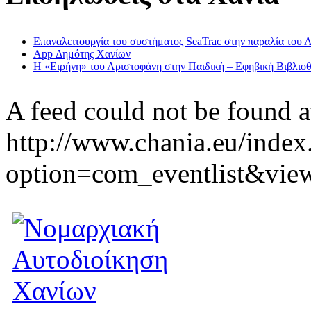
Επαναλειτουργία του συστήματος SeaTrac στην παραλία του 
App Δημότης Χανίων
Η «Ειρήνη» του Αριστοφάνη στην Παιδική – Εφηβική Βιβλιοθ
A feed could not be found a
http://www.chania.eu/index
option=com_eventlist&vie