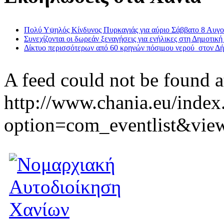
Πολύ Υψηλός Κίνδυνος Πυρκαγιάς για αύριο Σάββατο 8 Αυγ
Συνεχίζονται οι δωρεάν ξεναγήσεις για ενήλικες στη Δημοτική
Δίκτυο περισσότερων από 60 κρηνών πόσιμου νερού στον Δ
A feed could not be found a
http://www.chania.eu/index
option=com_eventlist&vie