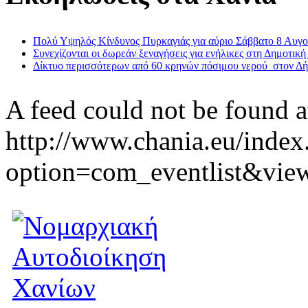
Πολύ Υψηλός Κίνδυνος Πυρκαγιάς για αύριο Σάββατο 8 Αυγ
Συνεχίζονται οι δωρεάν ξεναγήσεις για ενήλικες στη Δημοτική
Δίκτυο περισσότερων από 60 κρηνών πόσιμου νερού στον Δ
A feed could not be found a
http://www.chania.eu/index
option=com_eventlist&vie