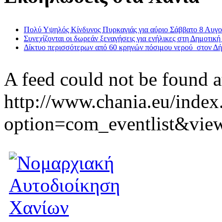
Πολύ Υψηλός Κίνδυνος Πυρκαγιάς για αύριο Σάββατο 8 Αυγ
Συνεχίζονται οι δωρεάν ξεναγήσεις για ενήλικες στη Δημοτική
Δίκτυο περισσότερων από 60 κρηνών πόσιμου νερού στον Δ
A feed could not be found a
http://www.chania.eu/index
option=com_eventlist&vie