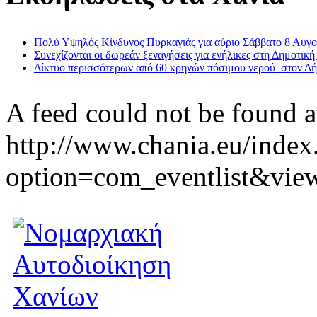
Πολύ Υψηλός Κίνδυνος Πυρκαγιάς για αύριο Σάββατο 8 Αυγ
Συνεχίζονται οι δωρεάν ξεναγήσεις για ενήλικες στη Δημοτική
Δίκτυο περισσότερων από 60 κρηνών πόσιμου νερού στον Δ
A feed could not be found a
http://www.chania.eu/index
option=com_eventlist&vie