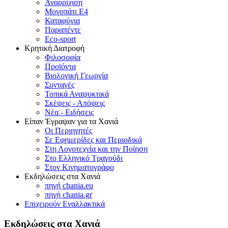
Αναρρίχιση
Μονοπάτι Ε4
Καταφύγια
Παραπέντε
Eco-sport
Κρητική Διατροφή
Φιλοσοφία
Προϊόντα
Βιολογική Γεωργία
Συνταγές
Τοπικά Αναψυκτικά
Σκέψεις - Απόψεις
Νέα - Ειδήσεις
Είπαν Έγραψαν για τα Χανιά
Οι Περιηγητές
Σε Εφημερίδες και Περιοδικά
Στη Λογοτεχνία και την Ποίηση
Στο Ελληνικό Τραγούδι
Στον Κινηματογράφο
Εκδηλώσεις στα Χανιά
πηγή chania.eu
πηγή chania.gr
Επιχειρούν Εναλλακτικά
Εκδηλώσεις στα Χανιά