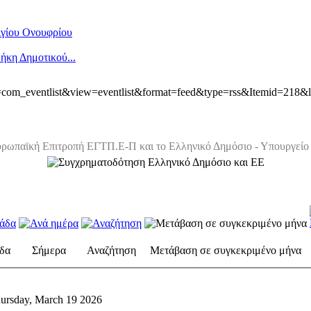
Αγίου Ονουφρίου
ήκη Δημοτικού...
ion=com_eventlist&view=eventlist&format=feed&type=rss&Itemid=218&
ρωπαϊκή Επιτροπή ΕΓΤΠ.Ε-Π και το Ελληνικό Δημόσιο - Υπουργείο 
δα
Σήμερα
Αναζήτηση
Μετάβαση σε συγκεκριμένο μήνα
ursday, March 19 2026