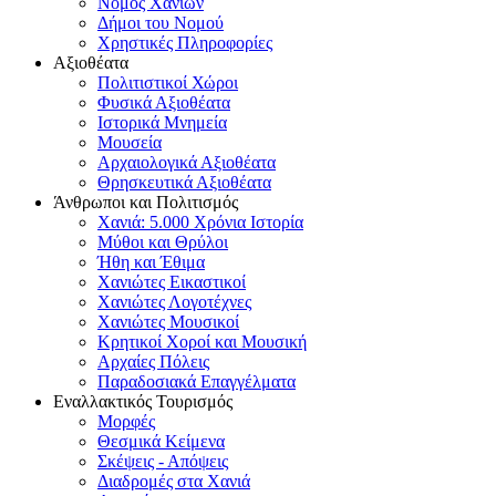
Νομός Χανίων
Δήμοι του Νομού
Χρηστικές Πληροφορίες
Αξιοθέατα
Πολιτιστικοί Χώροι
Φυσικά Αξιοθέατα
Ιστορικά Μνημεία
Μουσεία
Αρχαιολογικά Αξιοθέατα
Θρησκευτικά Αξιοθέατα
Άνθρωποι και Πολιτισμός
Χανιά: 5.000 Χρόνια Ιστορία
Μύθοι και Θρύλοι
Ήθη και Έθιμα
Χανιώτες Εικαστικοί
Χανιώτες Λογοτέχνες
Χανιώτες Μουσικοί
Κρητικοί Χοροί και Μουσική
Αρχαίες Πόλεις
Παραδοσιακά Επαγγέλματα
Εναλλακτικός Τουρισμός
Μορφές
Θεσμικά Κείμενα
Σκέψεις - Απόψεις
Διαδρομές στα Χανιά