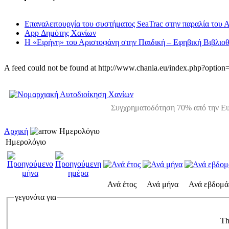
Επαναλειτουργία του συστήματος SeaTrac στην παραλία του 
App Δημότης Χανίων
Η «Ειρήνη» του Αριστοφάνη στην Παιδική – Εφηβική Βιβλιοθ
A feed could not be found at http://www.chania.eu/index.php?opt
Συγχρηματοδότηση 70% από την Ευ
Αρχική
Ημερολόγιο
Ημερολόγιο
Ανά έτος
Ανά μήνα
Ανά εβδομά
γεγονότα για
Th