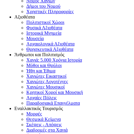
Νομός Χανίων
Δήμοι του Νομού
Χρηστικές Πληροφορίες
Αξιοθέατα
Πολιτιστικοί Χώροι
Φυσικά Αξιοθέατα
Ιστορικά Μνημεία
Μουσεία
Αρχαιολογικά Αξιοθέατα
Θρησκευτικά Αξιοθέατα
Άνθρωποι και Πολιτισμός
Χανιά: 5.000 Χρόνια Ιστορία
Μύθοι και Θρύλοι
Ήθη και Έθιμα
Χανιώτες Εικαστικοί
Χανιώτες Λογοτέχνες
Χανιώτες Μουσικοί
Κρητικοί Χοροί και Μουσική
Αρχαίες Πόλεις
Παραδοσιακά Επαγγέλματα
Εναλλακτικός Τουρισμός
Μορφές
Θεσμικά Κείμενα
Σκέψεις - Απόψεις
Διαδρομές στα Χανιά