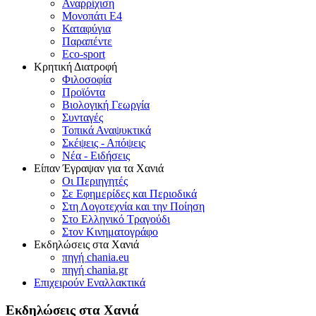
Αναρρίχιση
Μονοπάτι Ε4
Καταφύγια
Παραπέντε
Eco-sport
Κρητική Διατροφή
Φιλοσοφία
Προϊόντα
Βιολογική Γεωργία
Συνταγές
Τοπικά Αναψυκτικά
Σκέψεις - Απόψεις
Νέα - Ειδήσεις
Είπαν Έγραψαν για τα Χανιά
Οι Περιηγητές
Σε Εφημερίδες και Περιοδικά
Στη Λογοτεχνία και την Ποίηση
Στο Ελληνικό Τραγούδι
Στον Κινηματογράφο
Εκδηλώσεις στα Χανιά
πηγή chania.eu
πηγή chania.gr
Επιχειρούν Εναλλακτικά
Εκδηλώσεις στα Χανιά