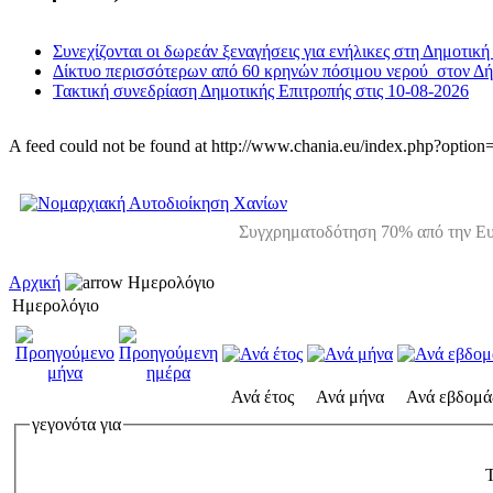
Συνεχίζονται οι δωρεάν ξεναγήσεις για ενήλικες στη Δημοτική
Δίκτυο περισσότερων από 60 κρηνών πόσιμου νερού στον Δ
Τακτική συνεδρίαση Δημοτικής Επιτροπής στις 10-08-2026
A feed could not be found at http://www.chania.eu/index.php?opt
Συγχρηματοδότηση 70% από την Ευ
Αρχική
Ημερολόγιο
Ημερολόγιο
Ανά έτος
Ανά μήνα
Ανά εβδομά
γεγονότα για
T