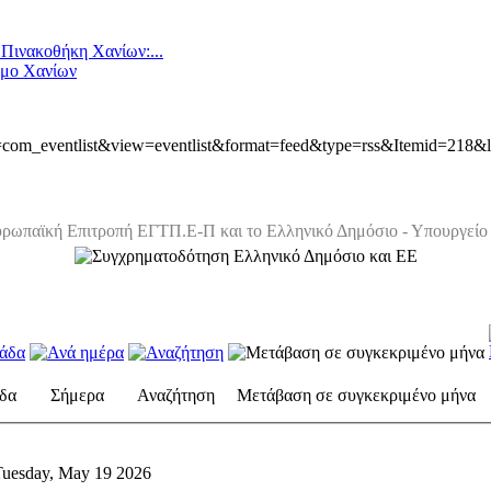
 Πινακοθήκη Χανίων:...
ήμο Χανίων
ion=com_eventlist&view=eventlist&format=feed&type=rss&Itemid=218&
ρωπαϊκή Επιτροπή ΕΓΤΠ.Ε-Π και το Ελληνικό Δημόσιο - Υπουργείο 
δα
Σήμερα
Αναζήτηση
Μετάβαση σε συγκεκριμένο μήνα
uesday, May 19 2026