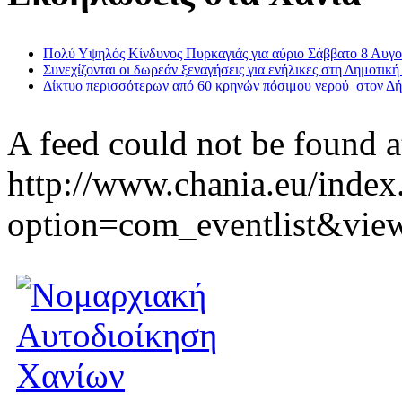
Πολύ Υψηλός Κίνδυνος Πυρκαγιάς για αύριο Σάββατο 8 Αυγ
Συνεχίζονται οι δωρεάν ξεναγήσεις για ενήλικες στη Δημοτική
Δίκτυο περισσότερων από 60 κρηνών πόσιμου νερού στον Δ
A feed could not be found a
http://www.chania.eu/index
option=com_eventlist&vie