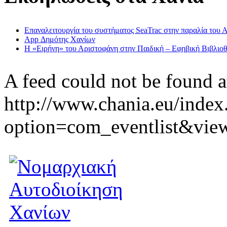
Επαναλειτουργία του συστήματος SeaTrac στην παραλία του 
App Δημότης Χανίων
Η «Ειρήνη» του Αριστοφάνη στην Παιδική – Εφηβική Βιβλιοθ
A feed could not be found a
http://www.chania.eu/index
option=com_eventlist&vie