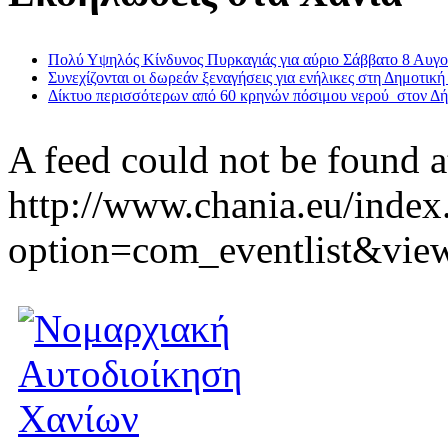
Πολύ Υψηλός Κίνδυνος Πυρκαγιάς για αύριο Σάββατο 8 Αυγ
Συνεχίζονται οι δωρεάν ξεναγήσεις για ενήλικες στη Δημοτική
Δίκτυο περισσότερων από 60 κρηνών πόσιμου νερού στον Δ
A feed could not be found a
http://www.chania.eu/index
option=com_eventlist&vie