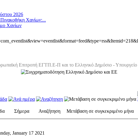
ούστου 2026
 Πινακοθήκη Χανίων:...
ήμο Χανίων
ion=com_eventlist&view=eventlist&format=feed&type=rss&Itemid=218&
ρωπαϊκή Επιτροπή ΕΓΤΠ.Ε-Π και το Ελληνικό Δημόσιο - Υπουργείο 
δα
Σήμερα
Αναζήτηση
Μετάβαση σε συγκεκριμένο μήνα
nday, January 17 2021