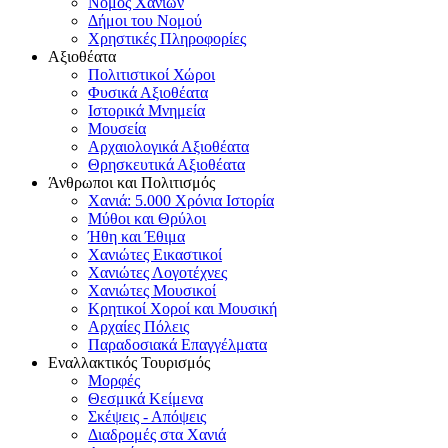
Νομός Χανίων
Δήμοι του Νομού
Χρηστικές Πληροφορίες
Αξιοθέατα
Πολιτιστικοί Χώροι
Φυσικά Αξιοθέατα
Ιστορικά Μνημεία
Μουσεία
Αρχαιολογικά Αξιοθέατα
Θρησκευτικά Αξιοθέατα
Άνθρωποι και Πολιτισμός
Χανιά: 5.000 Χρόνια Ιστορία
Μύθοι και Θρύλοι
Ήθη και Έθιμα
Χανιώτες Εικαστικοί
Χανιώτες Λογοτέχνες
Χανιώτες Μουσικοί
Κρητικοί Χοροί και Μουσική
Αρχαίες Πόλεις
Παραδοσιακά Επαγγέλματα
Εναλλακτικός Τουρισμός
Μορφές
Θεσμικά Κείμενα
Σκέψεις - Απόψεις
Διαδρομές στα Χανιά