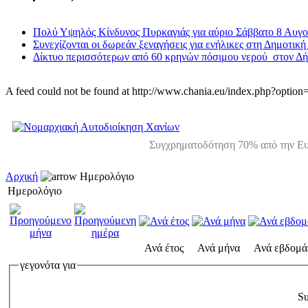
Πολύ Υψηλός Κίνδυνος Πυρκαγιάς για αύριο Σάββατο 8 Αυγ
Συνεχίζονται οι δωρεάν ξεναγήσεις για ενήλικες στη Δημοτική
Δίκτυο περισσότερων από 60 κρηνών πόσιμου νερού στον Δ
A feed could not be found at http://www.chania.eu/index.php?opt
Συγχρηματοδότηση 70% από την Ευ
Αρχική
Ημερολόγιο
Ημερολόγιο
Ανά έτος
Ανά μήνα
Ανά εβδομά
γεγονότα για
Su