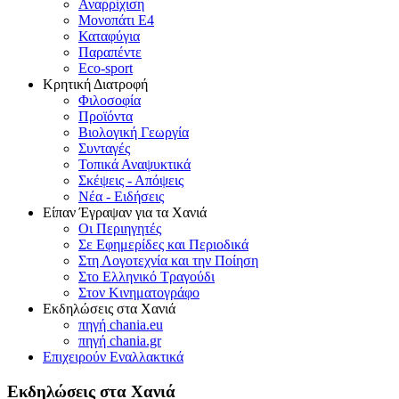
Αναρρίχιση
Μονοπάτι Ε4
Καταφύγια
Παραπέντε
Eco-sport
Κρητική Διατροφή
Φιλοσοφία
Προϊόντα
Βιολογική Γεωργία
Συνταγές
Τοπικά Αναψυκτικά
Σκέψεις - Απόψεις
Νέα - Ειδήσεις
Είπαν Έγραψαν για τα Χανιά
Οι Περιηγητές
Σε Εφημερίδες και Περιοδικά
Στη Λογοτεχνία και την Ποίηση
Στο Ελληνικό Τραγούδι
Στον Κινηματογράφο
Εκδηλώσεις στα Χανιά
πηγή chania.eu
πηγή chania.gr
Επιχειρούν Εναλλακτικά
Εκδηλώσεις στα Χανιά