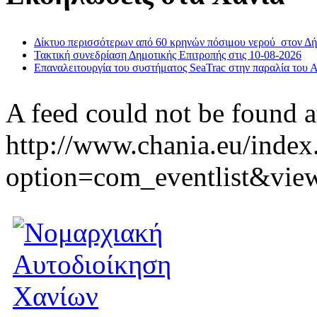
Δίκτυο περισσότερων από 60 κρηνών πόσιμου νερού στον Δ
Τακτική συνεδρίαση Δημοτικής Επιτροπής στις 10-08-2026
Επαναλειτουργία του συστήματος SeaTrac στην παραλία του 
A feed could not be found a
http://www.chania.eu/index
option=com_eventlist&vie