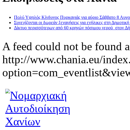
Πολύ Υψηλός Κίνδυνος Πυρκαγιάς για αύριο Σάββατο 8 Αυγ
Συνεχίζονται οι δωρεάν ξεναγήσεις για ενήλικες στη Δημοτική
Δίκτυο περισσότερων από 60 κρηνών πόσιμου νερού στον Δ
A feed could not be found a
http://www.chania.eu/index
option=com_eventlist&vie