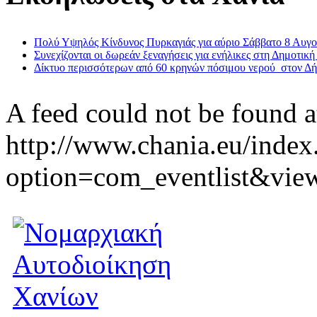
Πολύ Υψηλός Κίνδυνος Πυρκαγιάς για αύριο Σάββατο 8 Αυγ
Συνεχίζονται οι δωρεάν ξεναγήσεις για ενήλικες στη Δημοτική
Δίκτυο περισσότερων από 60 κρηνών πόσιμου νερού στον Δ
A feed could not be found a
http://www.chania.eu/index
option=com_eventlist&vie