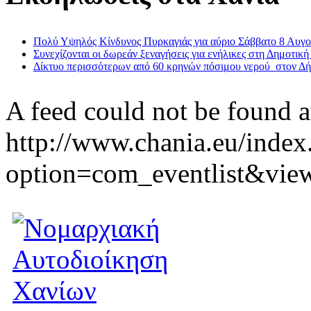
Πολύ Υψηλός Κίνδυνος Πυρκαγιάς για αύριο Σάββατο 8 Αυγ
Συνεχίζονται οι δωρεάν ξεναγήσεις για ενήλικες στη Δημοτική
Δίκτυο περισσότερων από 60 κρηνών πόσιμου νερού στον Δ
A feed could not be found a
http://www.chania.eu/index
option=com_eventlist&vie