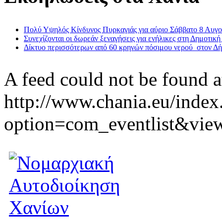
Πολύ Υψηλός Κίνδυνος Πυρκαγιάς για αύριο Σάββατο 8 Αυγ
Συνεχίζονται οι δωρεάν ξεναγήσεις για ενήλικες στη Δημοτική
Δίκτυο περισσότερων από 60 κρηνών πόσιμου νερού στον Δ
A feed could not be found a
http://www.chania.eu/index
option=com_eventlist&vie