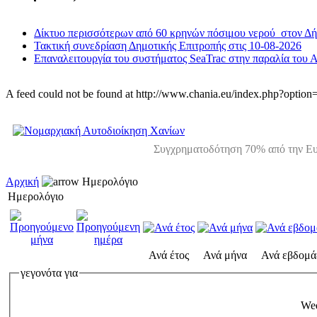
Δίκτυο περισσότερων από 60 κρηνών πόσιμου νερού στον Δ
Τακτική συνεδρίαση Δημοτικής Επιτροπής στις 10-08-2026
Επαναλειτουργία του συστήματος SeaTrac στην παραλία του 
A feed could not be found at http://www.chania.eu/index.php?opt
Συγχρηματοδότηση 70% από την Ευ
Αρχική
Ημερολόγιο
Ημερολόγιο
Ανά έτος
Ανά μήνα
Ανά εβδομά
γεγονότα για
Wed