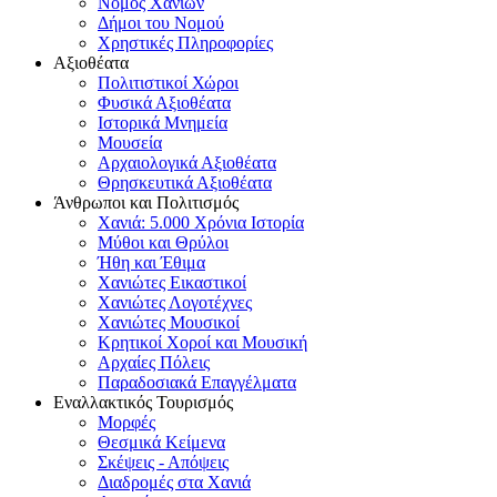
Νομός Χανίων
Δήμοι του Νομού
Χρηστικές Πληροφορίες
Αξιοθέατα
Πολιτιστικοί Χώροι
Φυσικά Αξιοθέατα
Ιστορικά Μνημεία
Μουσεία
Αρχαιολογικά Αξιοθέατα
Θρησκευτικά Αξιοθέατα
Άνθρωποι και Πολιτισμός
Χανιά: 5.000 Χρόνια Ιστορία
Μύθοι και Θρύλοι
Ήθη και Έθιμα
Χανιώτες Εικαστικοί
Χανιώτες Λογοτέχνες
Χανιώτες Μουσικοί
Κρητικοί Χοροί και Μουσική
Αρχαίες Πόλεις
Παραδοσιακά Επαγγέλματα
Εναλλακτικός Τουρισμός
Μορφές
Θεσμικά Κείμενα
Σκέψεις - Απόψεις
Διαδρομές στα Χανιά