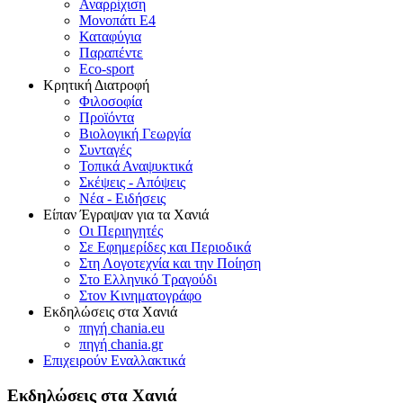
Αναρρίχιση
Μονοπάτι Ε4
Καταφύγια
Παραπέντε
Eco-sport
Κρητική Διατροφή
Φιλοσοφία
Προϊόντα
Βιολογική Γεωργία
Συνταγές
Τοπικά Αναψυκτικά
Σκέψεις - Απόψεις
Νέα - Ειδήσεις
Είπαν Έγραψαν για τα Χανιά
Οι Περιηγητές
Σε Εφημερίδες και Περιοδικά
Στη Λογοτεχνία και την Ποίηση
Στο Ελληνικό Τραγούδι
Στον Κινηματογράφο
Εκδηλώσεις στα Χανιά
πηγή chania.eu
πηγή chania.gr
Επιχειρούν Εναλλακτικά
Εκδηλώσεις στα Χανιά