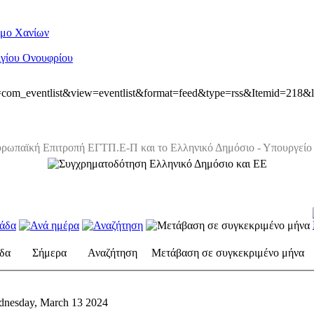
ήμο Χανίων
Αγίου Ονουφρίου
ion=com_eventlist&view=eventlist&format=feed&type=rss&Itemid=218&
ρωπαϊκή Επιτροπή ΕΓΤΠ.Ε-Π και το Ελληνικό Δημόσιο - Υπουργείο 
δα
Σήμερα
Αναζήτηση
Μετάβαση σε συγκεκριμένο μήνα
nesday, March 13 2024