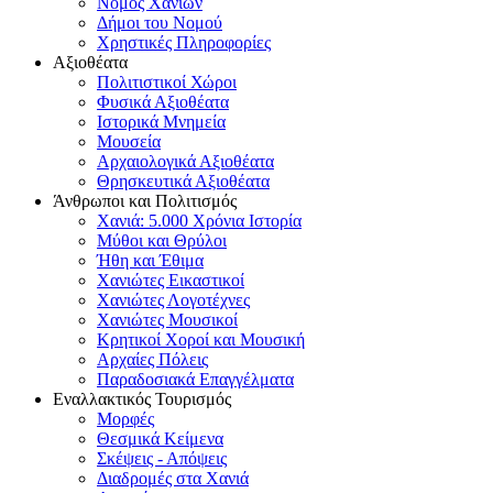
Νομός Χανίων
Δήμοι του Νομού
Χρηστικές Πληροφορίες
Αξιοθέατα
Πολιτιστικοί Χώροι
Φυσικά Αξιοθέατα
Ιστορικά Μνημεία
Μουσεία
Αρχαιολογικά Αξιοθέατα
Θρησκευτικά Αξιοθέατα
Άνθρωποι και Πολιτισμός
Χανιά: 5.000 Χρόνια Ιστορία
Μύθοι και Θρύλοι
Ήθη και Έθιμα
Χανιώτες Εικαστικοί
Χανιώτες Λογοτέχνες
Χανιώτες Μουσικοί
Κρητικοί Χοροί και Μουσική
Αρχαίες Πόλεις
Παραδοσιακά Επαγγέλματα
Εναλλακτικός Τουρισμός
Μορφές
Θεσμικά Κείμενα
Σκέψεις - Απόψεις
Διαδρομές στα Χανιά