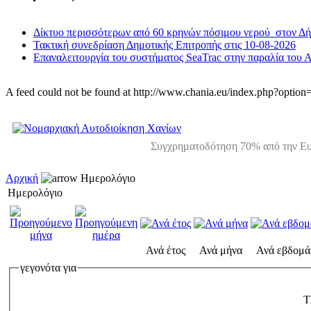
Δίκτυο περισσότερων από 60 κρηνών πόσιμου νερού στον Δ
Τακτική συνεδρίαση Δημοτικής Επιτροπής στις 10-08-2026
Επαναλειτουργία του συστήματος SeaTrac στην παραλία του 
A feed could not be found at http://www.chania.eu/index.php?opt
Συγχρηματοδότηση 70% από την Ευ
Αρχική
Ημερολόγιο
Ημερολόγιο
Ανά έτος
Ανά μήνα
Ανά εβδομά
γεγονότα για
T