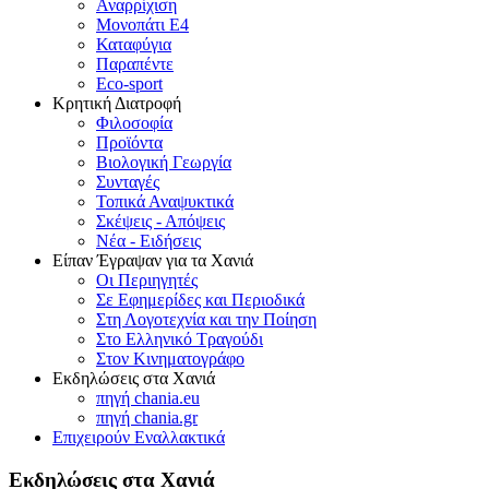
Αναρρίχιση
Μονοπάτι Ε4
Καταφύγια
Παραπέντε
Eco-sport
Κρητική Διατροφή
Φιλοσοφία
Προϊόντα
Βιολογική Γεωργία
Συνταγές
Τοπικά Αναψυκτικά
Σκέψεις - Απόψεις
Νέα - Ειδήσεις
Είπαν Έγραψαν για τα Χανιά
Οι Περιηγητές
Σε Εφημερίδες και Περιοδικά
Στη Λογοτεχνία και την Ποίηση
Στο Ελληνικό Τραγούδι
Στον Κινηματογράφο
Εκδηλώσεις στα Χανιά
πηγή chania.eu
πηγή chania.gr
Επιχειρούν Εναλλακτικά
Εκδηλώσεις στα Χανιά