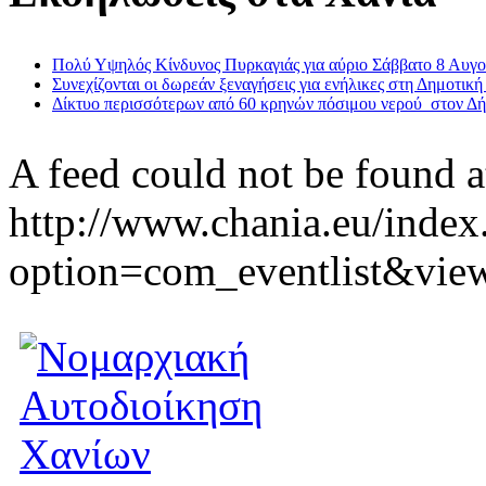
Πολύ Υψηλός Κίνδυνος Πυρκαγιάς για αύριο Σάββατο 8 Αυγ
Συνεχίζονται οι δωρεάν ξεναγήσεις για ενήλικες στη Δημοτική
Δίκτυο περισσότερων από 60 κρηνών πόσιμου νερού στον Δ
A feed could not be found a
http://www.chania.eu/index
option=com_eventlist&vie