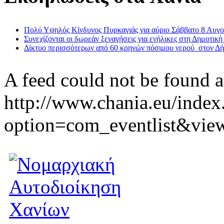
Πολύ Υψηλός Κίνδυνος Πυρκαγιάς για αύριο Σάββατο 8 Αυγ
Συνεχίζονται οι δωρεάν ξεναγήσεις για ενήλικες στη Δημοτική
Δίκτυο περισσότερων από 60 κρηνών πόσιμου νερού στον Δ
A feed could not be found a
http://www.chania.eu/index
option=com_eventlist&vie