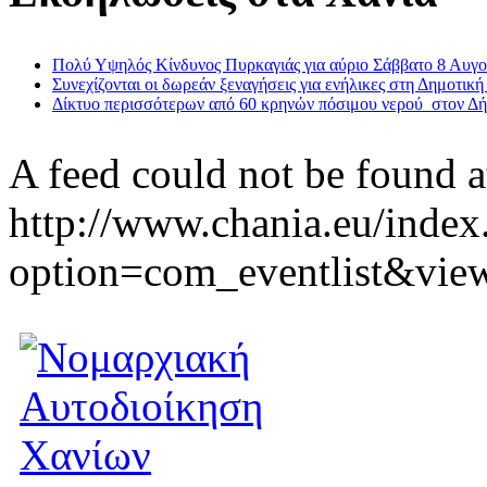
Πολύ Υψηλός Κίνδυνος Πυρκαγιάς για αύριο Σάββατο 8 Αυγ
Συνεχίζονται οι δωρεάν ξεναγήσεις για ενήλικες στη Δημοτική
Δίκτυο περισσότερων από 60 κρηνών πόσιμου νερού στον Δ
A feed could not be found a
http://www.chania.eu/index
option=com_eventlist&vie