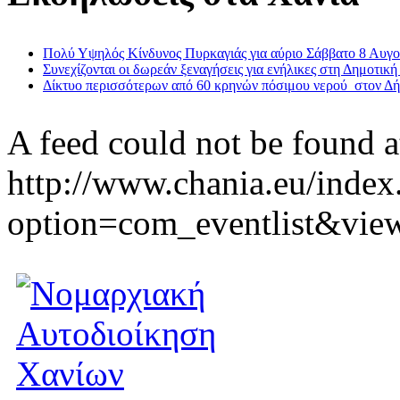
Πολύ Υψηλός Κίνδυνος Πυρκαγιάς για αύριο Σάββατο 8 Αυγ
Συνεχίζονται οι δωρεάν ξεναγήσεις για ενήλικες στη Δημοτική
Δίκτυο περισσότερων από 60 κρηνών πόσιμου νερού στον Δ
A feed could not be found a
http://www.chania.eu/index
option=com_eventlist&vie