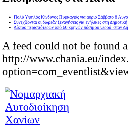
Πολύ Υψηλός Κίνδυνος Πυρκαγιάς για αύριο Σάββατο 8 Αυγ
Συνεχίζονται οι δωρεάν ξεναγήσεις για ενήλικες στη Δημοτική
Δίκτυο περισσότερων από 60 κρηνών πόσιμου νερού στον Δ
A feed could not be found a
http://www.chania.eu/index
option=com_eventlist&vie