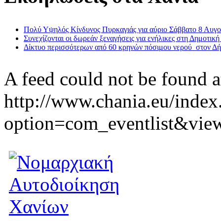
Πολύ Υψηλός Κίνδυνος Πυρκαγιάς για αύριο Σάββατο 8 Αυγ
Συνεχίζονται οι δωρεάν ξεναγήσεις για ενήλικες στη Δημοτική
Δίκτυο περισσότερων από 60 κρηνών πόσιμου νερού στον Δ
A feed could not be found a
http://www.chania.eu/index
option=com_eventlist&vie