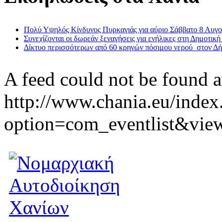
Πολύ Υψηλός Κίνδυνος Πυρκαγιάς για αύριο Σάββατο 8 Αυγ
Συνεχίζονται οι δωρεάν ξεναγήσεις για ενήλικες στη Δημοτική
Δίκτυο περισσότερων από 60 κρηνών πόσιμου νερού στον Δ
A feed could not be found a
http://www.chania.eu/index
option=com_eventlist&vie