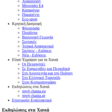
Αναρρίχιση
Μονοπάτι Ε4
Καταφύγια
Παραπέντε
Eco-sport
Κρητική Διατροφή
Φιλοσοφία
Προϊόντα
Βιολογική Γεωργία
Συνταγές
Τοπικά Αναψυκτικά
Σκέψεις - Απόψεις
Νέα - Ειδήσεις
Είπαν Έγραψαν για τα Χανιά
Οι Περιηγητές
Σε Εφημερίδες και Περιοδικά
Στη Λογοτεχνία και την Ποίηση
Στο Ελληνικό Τραγούδι
Στον Κινηματογράφο
Εκδηλώσεις στα Χανιά
πηγή chania.eu
πηγή chania.gr
Επιχειρούν Εναλλακτικά
Εκδηλώσεις στα Χανιά