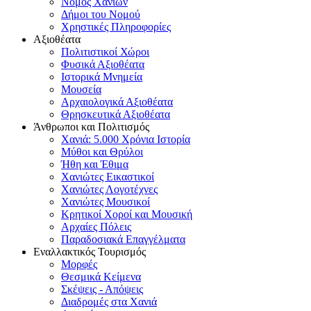
Νομός Χανίων
Δήμοι του Νομού
Χρηστικές Πληροφορίες
Αξιοθέατα
Πολιτιστικοί Χώροι
Φυσικά Αξιοθέατα
Ιστορικά Μνημεία
Μουσεία
Αρχαιολογικά Αξιοθέατα
Θρησκευτικά Αξιοθέατα
Άνθρωποι και Πολιτισμός
Χανιά: 5.000 Χρόνια Ιστορία
Μύθοι και Θρύλοι
Ήθη και Έθιμα
Χανιώτες Εικαστικοί
Χανιώτες Λογοτέχνες
Χανιώτες Μουσικοί
Κρητικοί Χοροί και Μουσική
Αρχαίες Πόλεις
Παραδοσιακά Επαγγέλματα
Εναλλακτικός Τουρισμός
Μορφές
Θεσμικά Κείμενα
Σκέψεις - Απόψεις
Διαδρομές στα Χανιά