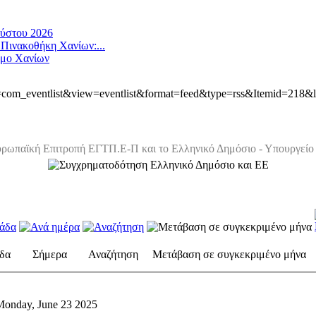
ούστου 2026
 Πινακοθήκη Χανίων:...
ήμο Χανίων
ion=com_eventlist&view=eventlist&format=feed&type=rss&Itemid=218&
ρωπαϊκή Επιτροπή ΕΓΤΠ.Ε-Π και το Ελληνικό Δημόσιο - Υπουργείο 
δα
Σήμερα
Αναζήτηση
Μετάβαση σε συγκεκριμένο μήνα
onday, June 23 2025