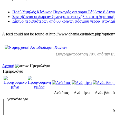
Πολύ Υψηλός Κίνδυνος Πυρκαγιάς για αύριο Σάββατο 8 Αυγ
Συνεχίζονται οι δωρεάν ξεναγήσεις για ενήλικες στη Δημοτική
Δίκτυο περισσότερων από 60 κρηνών πόσιμου νερού στον Δ
A feed could not be found at http://www.chania.eu/index.php?opt
Συγχρηματοδότηση 70% από την Ευ
Αρχική
Ημερολόγιο
Ημερολόγιο
Ανά έτος
Ανά μήνα
Ανά εβδομά
γεγονότα για
M